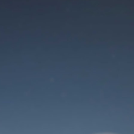
Der Wartungsmodus
ist eingeschaltet
Site will be available soon. Thank you for your patience!
Benutzeranmeldung